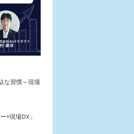
無駄な習慣～現場
カー×現場DX」