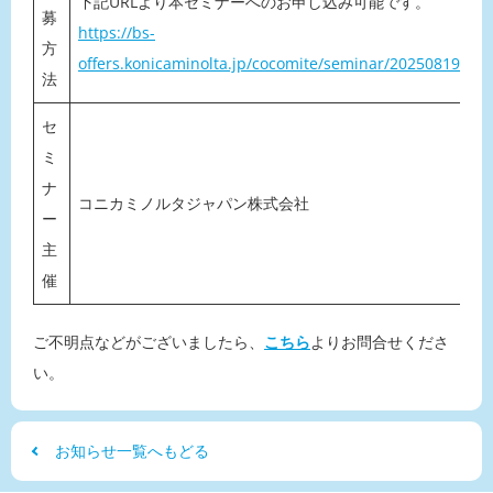
下記URLより本セミナーへのお申し込み可能です。
募
https://bs-
方
offers.konicaminolta.jp/cocomite/seminar/20250819/
法
セ
ミ
ナ
コニカミノルタジャパン株式会社
ー
主
催
ご不明点などがございましたら、
こちら
よりお問合せくださ
い。
お知らせ一覧へもどる