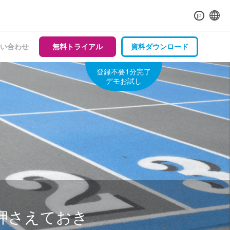
JP
い合わせ
無料トライアル
資料ダウンロード
登録不要1分完了
デモお試し
押さえておき