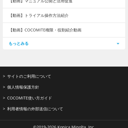
【動画】マニュアル公開と活用促進
【動画】トライアル操作方法紹介
【動画】COCOMITE権限・役割紹介動画
もっとみる
【動画】管理者向け操作方法
【動画】編集者向け操作方法
【動画】閲覧者向け操作方法
サイトのご利用について
個人情報保護方針
COCOMITE使い方ガイド
利用者情報の外部送信について
©2019-
2026
Konica Minolta, Inc.